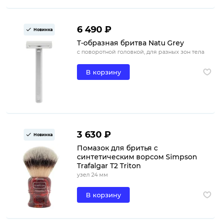
6 490 ₽
Новинка
Т-образная бритва Natu Grey
с поворотной головкой, для разных зон тела
В корзину
3 630 ₽
Новинка
Помазок для бритья с
синтетическим ворсом Simpson
Trafalgar T2 Triton
узел 24 мм
В корзину