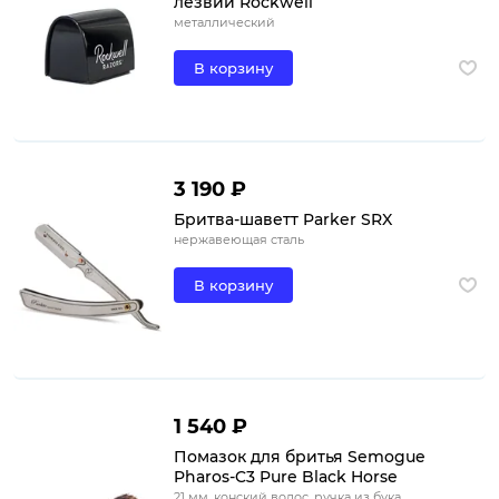
лезвий Rockwell
металлический
В корзину
3 190 ₽
Бритва-шаветт Parker SRX
нержавеющая сталь
В корзину
1 540 ₽
Помазок для бритья Semogue
Pharos-C3 Pure Black Horse
21 мм, конский волос, ручка из бука