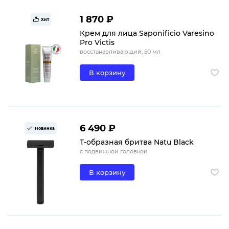
1 870 ₽
Хит
Крем для лица Saponificio Varesino
Pro Victis
восстанавливающий, 50 мл
В корзину
6 490 ₽
Новинка
Т-образная бритва Natu Black
с подвижной головкой
В корзину