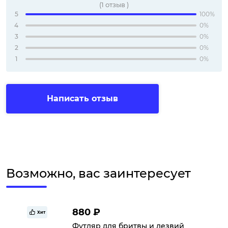
(
1
отзыв
)
5
100%
4
0%
3
0%
2
0%
1
0%
Написать отзыв
Возможно, вас заинтересует
880 ₽
Хит
Футляр для бритвы и лезвий