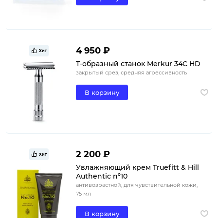
4 950 ₽
Хит
Т-образный станок Merkur 34C HD
закрытый срез, средняя агрессивность
В корзину
2 200 ₽
Хит
Увлажняющий крем Truefitt & Hill
Authentic nº10
антивозрастной, для чувствительной кожи,
75 мл
В корзину