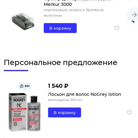
Merkur 3000
пластиковый, лезвия и бритва не
включены
В корзину
Персональное предложение
1 540 ₽
Хит
Лосьон для волос NoGrey lotion
антиседина, 200 мл
В корзину