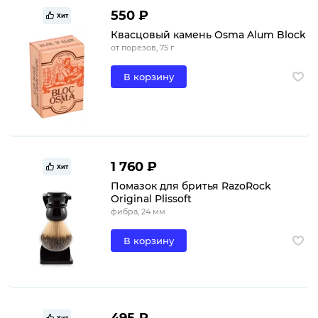
550 ₽
Хит
Квасцовый камень Osma Alum Block
от порезов, 75 г
В корзину
1 760 ₽
Хит
Помазок для бритья RazoRock
Original Plissoft
фибра, 24 мм
В корзину