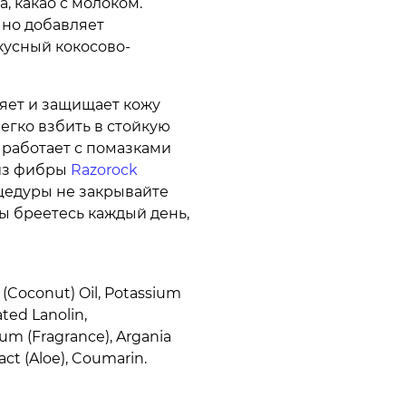
, какао с молоком.
, но добавляет
кусный кокосово-
няет и защищает кожу
егко взбить в стойкую
о работает с помазками
 из фибры
Razorock
цедуры не закрывайте
вы бреетесь каждый день,
a (Coconut) Oil, Potassium
ted Lanolin,
um (Fragrance), Argania
act (Aloe), Coumarin.