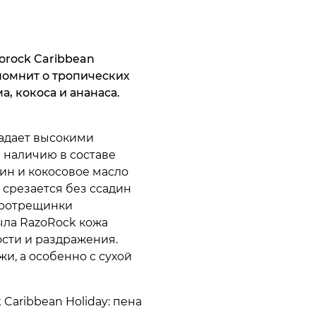
orock Caribbean
помнит о тропических
, кокоса и ананаса.
ладает высокими
 наличию в составе
ин и кокосовое масло
 срезается без ссадин
икротрещинки
ыла RazoRock кожа
ости и раздражения.
и, а особенно с сухой
Caribbean Holiday: пена