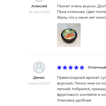
Алексей
Пахнет очень вкусно. Дос
Пена отличная. Цвет топл
30 июня 2022
Жаль, что у меня нет ком
Отличный
Денис
Превосходный аромат, суп
вкусный. Лично мне он ос
5 августа 2021
летний: побрился, прикры
фруктового коктейля и кок
Упаковка удобная.