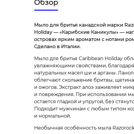
Обзор
Мыло для бритья канадской марки Raz
Holiday — «Карибские Каникулы» — на
островах ярким ароматом с нотами рома
Сделано в Италии.
Мыло для бритья Caribbean Holiday об
увлажняющими свойствами, благодаря
натуральных масел ши и арганы. Ланол
облегчают скольжение бритвы, щетина
и ожогов. Экстракт алоэ заживляет м
и повреждения. При использовании м
остается гладкой и упругой, без стянут
Подходит мужчинам с любым типом кож
и нормальной.
Необычная особенность мыла Razorock 