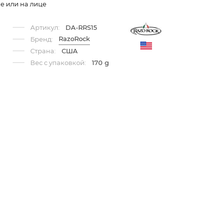
е или на лице
Артикул:
DA-RRS15
RazoRock
Бренд:
Страна:
США
Вес с упаковкой:
170 g