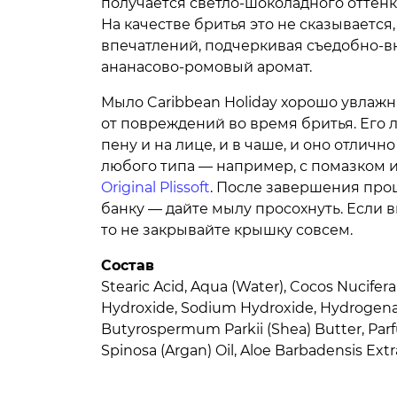
получается светло-шоколадного оттенка
На качестве бритья это не сказывается
впечатлений, подчеркивая съедобно-в
ананасово-ромовый аромат.
Мыло Caribbean Holiday хорошо увлаж
от повреждений во время бритья. Его л
пену и на лице, и в чаше, и оно отличн
любого типа — например, с помазком
Original Plissoft
. После завершения про
банку — дайте мылу просохнуть. Если 
то не закрывайте крышку совсем.
Состав
Stearic Acid, Aqua (Water), Cocos Nucifer
Hydroxide, Sodium Hydroxide, Hydrogena
Butyrospermum Parkii (Shea) Butter, Parf
Spinosa (Argan) Oil, Aloe Barbadensis Extr