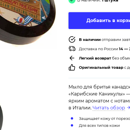
В наличии:
1 штука
Добавить в корз
В наличии
отправим зав
Доставка по России
14 — 
Легкий возврат
без объя
Оригинальный товар
с д
Мыло для бритья канадск
«Карибские Каникулы» —
ярким ароматом с нотами
в Италии.
Читать обзор
Защищает кожу от порезов
Для всех типов кожи