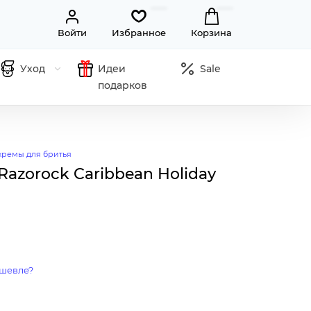
Войти
Избранное
Корзина
Уход
Идеи
Sale
подарков
кремы для бритья
azorock Caribbean Holiday
шевле?