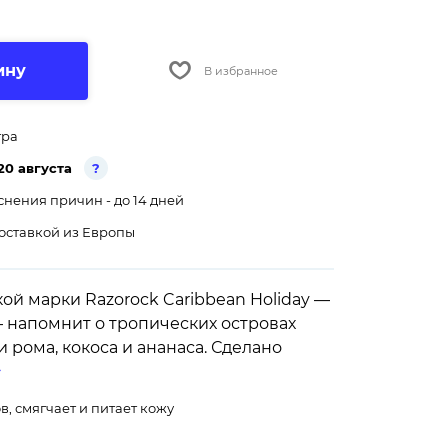
ину
В избранное
тра
20 августа
?
снения причин - до 14 дней
оставкой из Европы
ой марки Razorock Caribbean Holiday —
 напомнит о тропических островах
 рома, кокоса и ананаса. Сделано
, смягчает и питает кожу