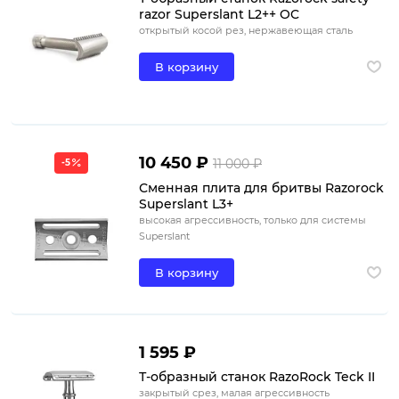
razor Superslant L2++ OC
открытый косой рез, нержавеющая сталь
В корзину
10 450 ₽
11 000 ₽
-5
Сменная плита для бритвы Razorock
Superslant L3+
высокая агрессивность, только для системы
Superslant
В корзину
1 595 ₽
Т-образный станок RazoRock Teck II
закрытый срез, малая агрессивность