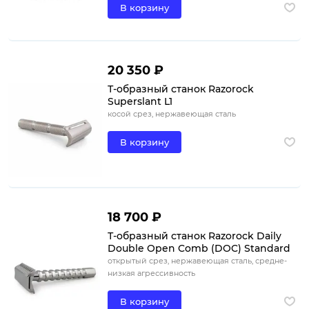
В корзину
20 350 ₽
Т-образный станок Razorock
Superslant L1
косой срез, нержавеющая сталь
В корзину
18 700 ₽
Т-образный станок Razorock Daily
Double Open Comb (DOC) Standard
открытый срез, нержавеющая сталь, средне-
низкая агрессивность
В корзину