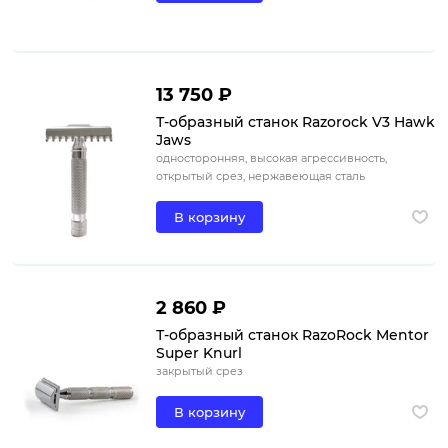
13 750 ₽
Т-образный станок Razorock V3 Hawk
Jaws
односторонняя, высокая агрессивность,
открытый срез, нержавеющая сталь
В корзину
2 860 ₽
Т-образный станок RazoRock Mentor
Super Knurl
закрытый срез
В корзину