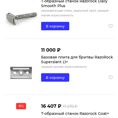
Т-образный станок Razorock Daily
Smooth Plus
нержавеющая сталь, закрытый срез, средне-
малая агрессивность
В корзину
11 000 ₽
Базовая плита для бритвы RazoRock
Superslant L1+
средне-низкая агрессивность
В корзину
16 407 ₽
17 270 ₽
-5
Т-образный станок Razorock Goat+