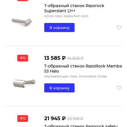
Т-образный станок Razorock
Superslant L1++
косой срез, закрытый срез
В корзину
13 585 ₽
14 300 ₽
-5
Т-образный станок RazoRock Mamba
53 Halo
нержавеющая сталь, титановый сплав
В корзину
21 945 ₽
23 100 ₽
-5
Т-образный станок Razorock safety