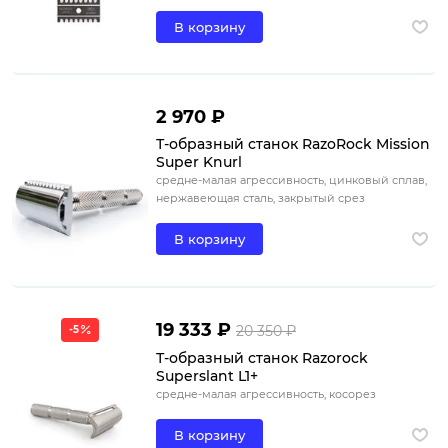
В корзину
2 970 ₽
Т-образный станок RazoRock Mission
Super Knurl
средне-малая агрессивность, цинковый сплав,
нержавеющая сталь, закрытый срез
В корзину
19 333 ₽
20 350 ₽
-5
Т-образный станок Razorock
Superslant L1+
средне-малая агрессивность, косорез
В корзину