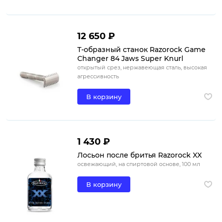
12 650 ₽
Т-образный станок Razorock Game
Changer 84 Jaws Super Knurl
открытый срез, нержавеющая сталь, высокая
агрессивность
В корзину
1 430 ₽
Лосьон после бритья Razorock XX
освежающий, на спиртовой основе, 100 мл
В корзину