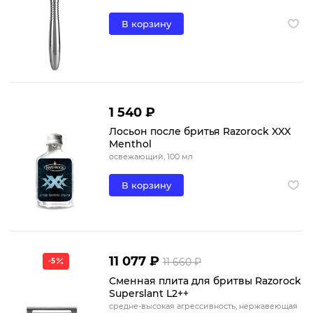
В корзину
1 540 ₽
Лосьон после бритья Razorock XXX
Menthol
освежающий, 100 мл
В корзину
11 077 ₽
11 660 ₽
-5
Сменная плита для бритвы Razorock
Superslant L2++
средне-высокая агрессивность, нержавеющая