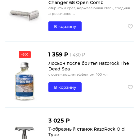
Changer 68 Open Comb
открытый срез, нержавеющая сталь, средняя
агрессивность
В корзину
1 359 ₽
1 430 ₽
-5
Лосьон после бритья Razorock The
Dead Sea
с освежающим эффектом, 100 мл
В корзину
3 025 ₽
Т-образный станок RazoRock Old
Type