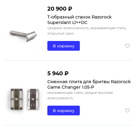
20 900 ₽
Т-образный станок Razorock
Superslant L1++OC
средняя агрессивность, нержавеющая сталь,
открытый срез
В корзину
5 940 ₽
Сменная плита для бритвы Razorock
Game Changer 1.05-P
нержавеющая сталь, средне-высокая
агрессивность
В корзину