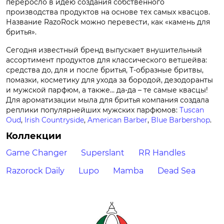
переросло в идею создания собственного
производства продуктов на основе тех самых квасцов.
Название RazoRock можно перевести, как «камень для
бритья».
Сегодня известный бренд выпускает внушительный
ассортимент продуктов для классического ветшейва:
средства до, для и после бритья, Т-образные бритвы,
помазки, косметику для ухода за бородой, дезодоранты
и мужской парфюм, а также… да-да – те самые квасцы!
Для ароматизации мыла для бритья компания создала
реплики популярнейших мужских парфюмов:
Tuscan
Oud
,
Irish Countryside
,
American Barber
,
Blue Barbershop
.
Коллекции
Game Changer
Superslant
RR Handles
Razorock Daily
Lupo
Mamba
Dead Sea