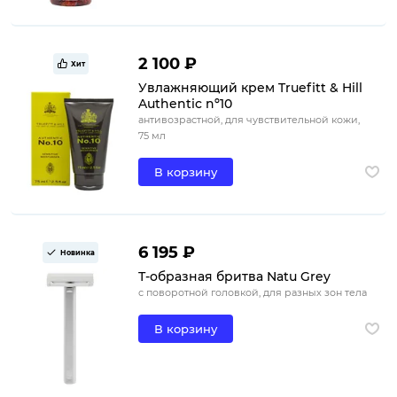
2 100 ₽
Хит
Увлажняющий крем Truefitt & Hill
Authentic nº10
антивозрастной, для чувствительной кожи,
75 мл
В корзину
6 195 ₽
Новинка
Т-образная бритва Natu Grey
с поворотной головкой, для разных зон тела
В корзину