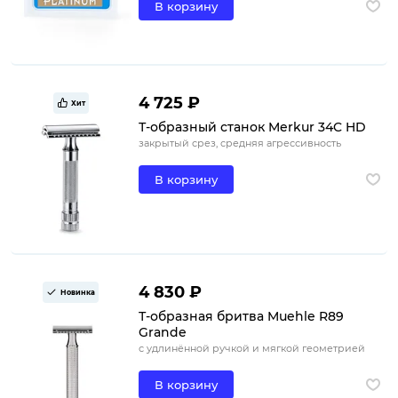
В корзину
4 725 ₽
Хит
Т-образный станок Merkur 34C HD
закрытый срез, средняя агрессивность
В корзину
4 830 ₽
Новинка
Т-образная бритва Muehle R89
Grande
с удлинённой ручкой и мягкой геометрией
В корзину