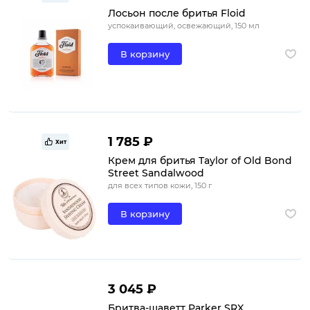
Лосьон после бритья Floid
успокаивающий, освежающий, 150 мл
В корзину
1 785 ₽
Хит
Крем для бритья Taylor of Old Bond
Street Sandalwood
для всех типов кожи, 150 г
В корзину
3 045 ₽
Бритва-шаветт Parker SRX