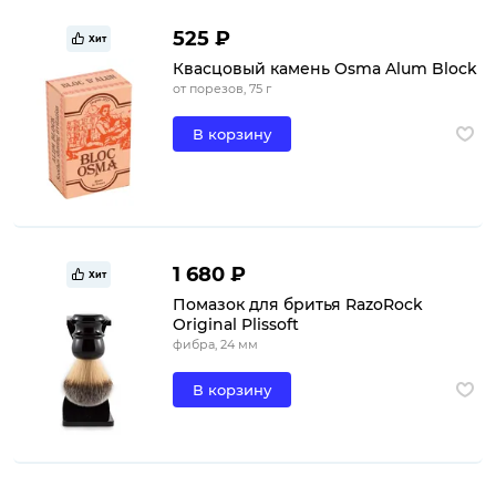
525 ₽
Хит
Квасцовый камень Osma Alum Block
от порезов, 75 г
В корзину
1 680 ₽
Хит
Помазок для бритья RazoRock
Original Plissoft
фибра, 24 мм
В корзину