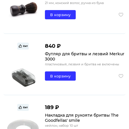
21 мм, конский волос, ручка из бука
В корзину
840 ₽
Хит
Футляр для бритвы и лезвий Merkur
3000
пластиковый, лезвия и бритва не включены
В корзину
189 ₽
Хит
Накладка для рукояти бритвы The
Goodfellas' smile
нейлон, набор 10 шт