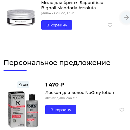
Мыло для бритья Saponificio
Bignoli Mandorla Assoluta
увлажняющее, 175 г
В корзину
Персональное предложение
1 470 ₽
Хит
Лосьон для волос NoGrey lotion
антиседина, 200 мл
В корзину