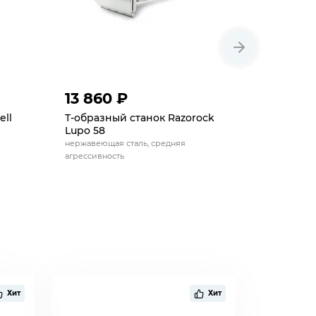
13 860 ₽
15 225
ell
Т-образный станок Razorock
Т-образн
Lupo 58
T2 Gun M
нержавеющая сталь, средняя
регулируе
агрессивность
Хит
Хит