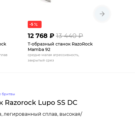
-5
12 768 ₽
13 440 ₽
14 700
ock
Т-образный станок RazoRock
Т-образн
Mamba 92
T2 White
плав
средне-малая агрессивность,
регулируем
закрытый срез
е бритвы
к Razorock Lupo SS DC
, легированный сплав, высокая/