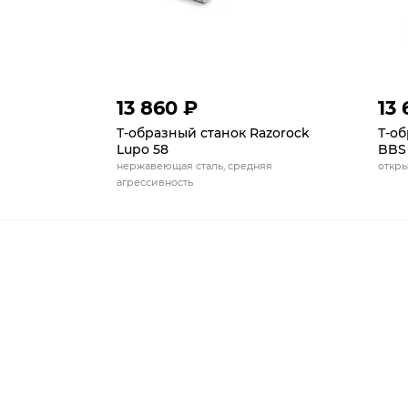
13 860 ₽
13 
Т-образный станок Razorock
Т-об
Lupo 58
BBS
нержавеющая сталь, средняя
откры
агрессивность