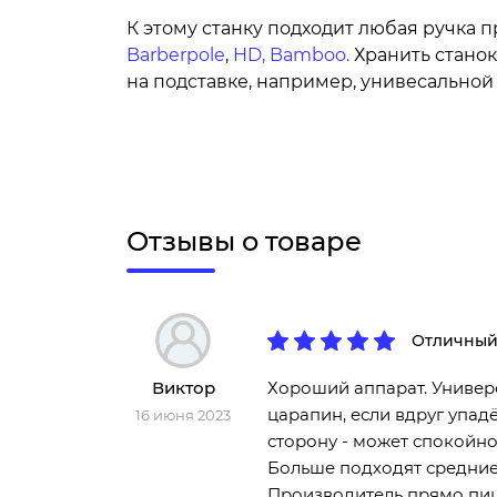
К этому станку подходит любая ручка 
Barberpole
,
HD,
Bamboo.
Хранить стано
на подставке, например, унивесально
Отзывы о товаре
Отличный
Виктор
Хороший аппарат. Универ
царапин, если вдруг упад
16 июня 2023
сторону - может спокойно
Больше подходят средние 
Производитель прямо пише