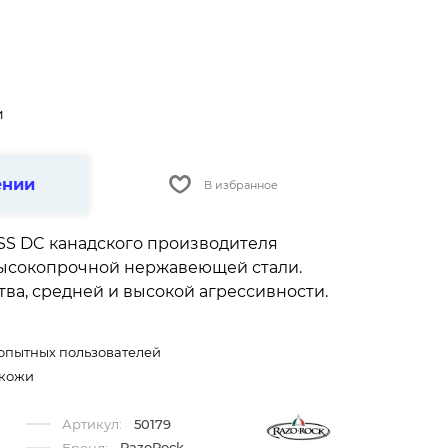
и
ении
В избранное
 SS DC канадского производителя
высокопрочной нержавеющей стали.
ва, средней и высокой агрессивности.
я опытных пользователей
 кожи
Артикул:
50179
RazoRock