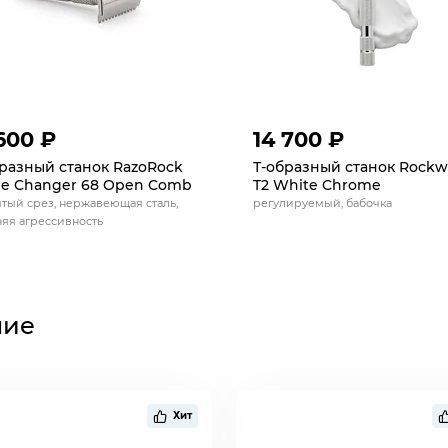
600 ₽
14 700 ₽
разный станок RazoRock
Т-образный станок Rockw
e Changer 68 Open Comb
T2 White Chrome
тый срез, нержавеющая сталь,
регулируемый, бабочка
яя агрессивность
ние
Хит