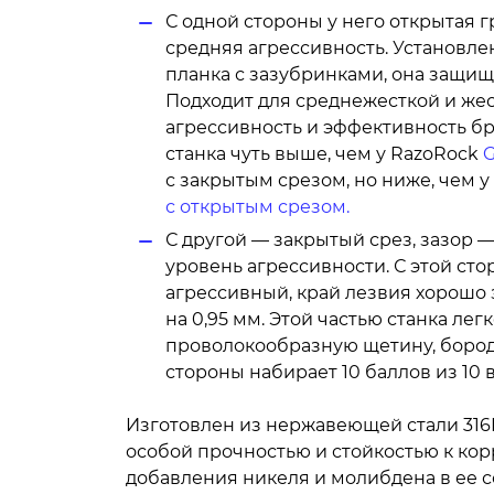
С одной стороны у него открытая гр
средняя агрессивность. Установл
планка с зазубринками, она защищ
Подходит для среднежесткой и жес
агрессивность и эффективность бр
станка чуть выше, чем у RazoRock
G
с закрытым срезом, но ниже, чем у
с открытым срезом.
С другой — закрытый срез, зазор —
уровень агрессивности. С этой ст
агрессивный, край лезвия хорошо 
на 0,95 мм. Этой частью станка ле
проволокообразную щетину, бород
стороны набирает 10 баллов из 10
Изготовлен из нержавеющей стали 316L
особой прочностью и стойкостью к корр
добавления никеля и молибдена в ее с