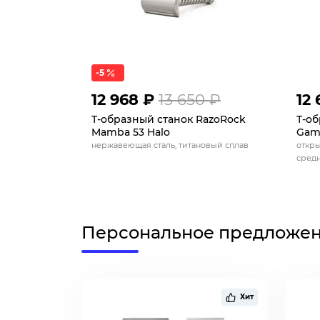
-5
12 968 ₽
13 650 ₽
12 
Т-образный станок RazoRock
Т-об
Mamba 53 Halo
Gam
нержавеющая сталь, титановый сплав
откры
средн
Персональное предложе
Хит