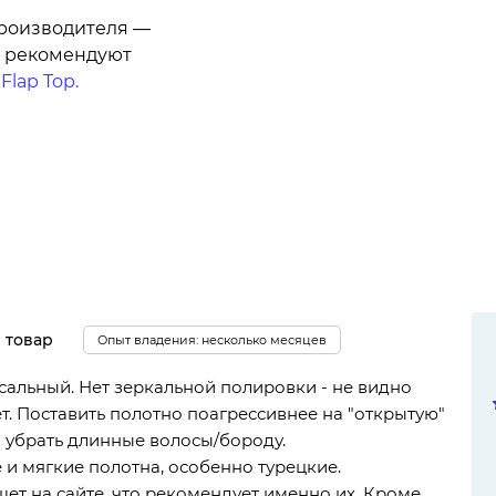
производителя —
к рекомендуют
й
Flap Top.
 товар
Опыт владения: несколько месяцев
сальный. Нет зеркальной полировки - не видно
ёт. Поставить полотно поагрессивнее на "открытую"
 убрать длинные волосы/бороду.
и мягкие полотна, особенно турецкие.
т на сайте, что рекомендует именно их. Кроме