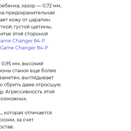
ебенка, зазор — 0,72 мм,
ена предохранительная
ает кожу от царапин.
ткой, густой щетины,
итья этой стороной
ame Changer 84-P
Game Changer 84-P
 0,95 мм, высокий
ороны станок еще более
заметен, выглядывает
гко сбрить даже отросшую
у. Агрессивность этой
 возможных.
, которая отличается
озии, за счет
остав.