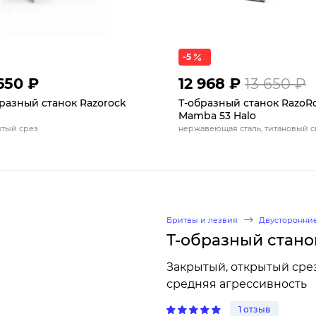
-5
650 ₽
12 968 ₽
13 650 ₽
разный станок Razorock
Т-образный станок RazoR
Mamba 53 Halo
тый срез
нержавеющая сталь, титановый с
Бритвы и лезвия
Двусторонни
Т-образный стано
Закрытый, открытый срез
средняя агрессивность
1 отзыв