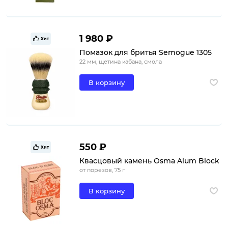
1 980 ₽
Хит
Помазок для бритья Semogue 1305
22 мм, щетина кабана, смола
В корзину
550 ₽
Хит
Квасцовый камень Osma Alum Block
от порезов, 75 г
В корзину