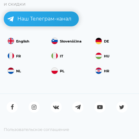
и скидки
Наш Телеграм-канал
English
Slovenščina
DE
FR
IT
HU
NL
PL
HR
Пользовательское соглашение