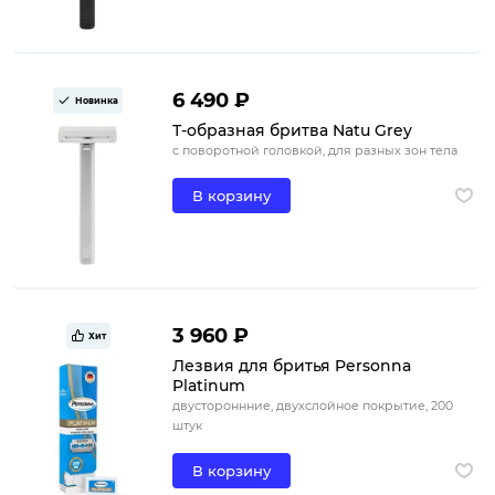
6 490 ₽
Новинка
Т-образная бритва Natu Grey
с поворотной головкой, для разных зон тела
В корзину
3 960 ₽
Хит
Лезвия для бритья Personna
Platinum
двустороннние, двухслойное покрытие, 200
штук
В корзину