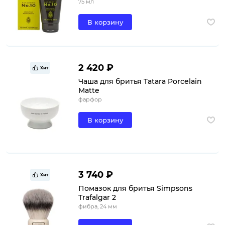
75 мл
В корзину
2 420 ₽
Хит
Чаша для бритья Tatara Porcelain
Matte
фарфор
В корзину
3 740 ₽
Хит
Помазок для бритья Simpsons
Trafalgar 2
фибра, 24 мм