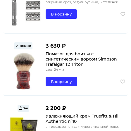
закрытый срез, регулируемый, 6 степеней
В корзину
3 630 ₽
Новинка
Помазок для бритья с
синтетическим ворсом Simpson
Trafalgar T2 Triton
узел 24 мм
В корзину
2 200 ₽
Хит
Увлажняющий крем Truefitt & Hill
Authentic nº10
антивозрастной, для чувствительной кожи,