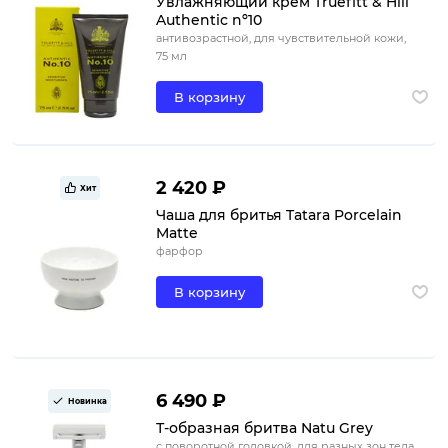
Увлажняющий крем Truefitt & Hill
Authentic nº10
антивозрастной, для чувствительной кожи,
75 мл
В корзину
2 420 ₽
Хит
Чаша для бритья Tatara Porcelain
Matte
фарфор
В корзину
6 490 ₽
Новинка
Т-образная бритва Natu Grey
с поворотной головкой, для разных зон тела