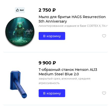
2 750 ₽
Хит
Мыло для бритья HAGS Resurrection
5th Anniversary
лимитированное издание в базе CORTEX X, 114 г
В корзину
9 900 ₽
Т-образный станок Henson AL13
Medium Steel Blue 2.0
закрытый срез, алюминий, средняя
агрессивность
В корзину