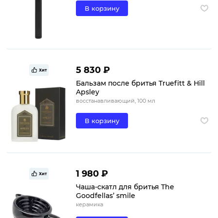
В корзину
5 830 ₽
Хит
Бальзам после бритья Truefitt & Hill
Apsley
восстанавливающий, 100 мл
В корзину
1 980 ₽
Хит
Чаша-скатл для бритья The
Goodfellas’ smile
керамика