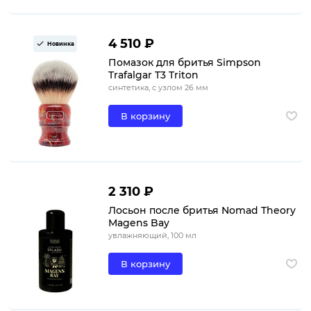
4 510 ₽
Новинка
Помазок для бритья Simpson
Trafalgar T3 Triton
синтетика, с узлом 26 мм
В корзину
2 310 ₽
Лосьон после бритья Nomad Theory
Magens Bay
увлажняющий, 100 мл
В корзину