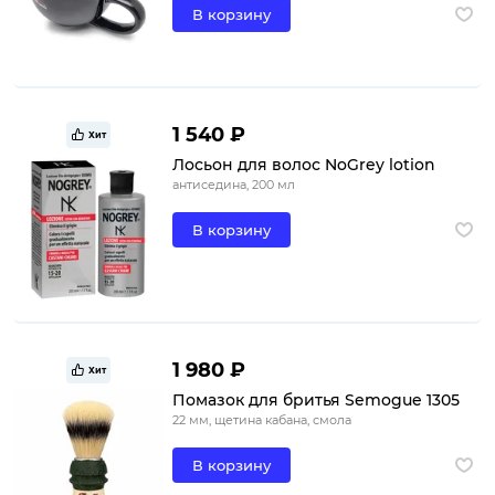
В корзину
1 540 ₽
Хит
Лосьон для волос NoGrey lotion
антиседина, 200 мл
В корзину
1 980 ₽
Хит
Помазок для бритья Semogue 1305
22 мм, щетина кабана, смола
В корзину