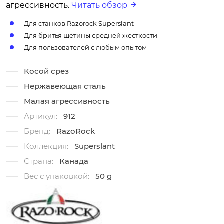
агрессивность.
Читать обзор
Для станков Razorock Superslant
Для бритья щетины средней жесткости
Для пользователей с любым опытом
Косой срез
Нержавеющая сталь
Малая агрессивность
Артикул:
912
Бренд:
RazoRock
Коллекция:
Superslant
Страна:
Канада
Вес с упаковкой:
50 g