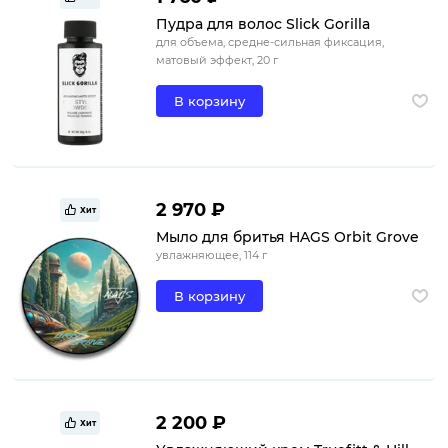
Пудра для волос Slick Gorilla
для объема, средне-сильная фиксация,
матовый эффект, 20 г
В корзину
2 970 ₽
Хит
Мыло для бритья HAGS Orbit Grove
увлажняющее, 114 г
В корзину
2 200 ₽
Хит