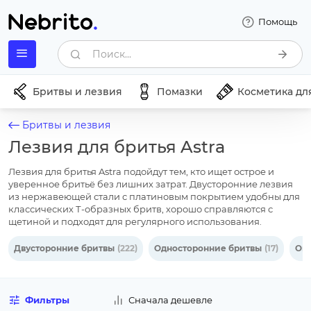
Помощь
Поиск...
Бритвы и лезвия
Помазки
Косметика дл
Бритвы и лезвия
Лезвия для бритья Astra
Лезвия для бритья Astra подойдут тем, кто ищет острое и
уверенное бритьё без лишних затрат. Двусторонние лезвия
из нержавеющей стали с платиновым покрытием удобны для
классических Т-образных бритв, хорошо справляются с
щетиной и подходят для регулярного использования.
Двусторонние бритвы
(222)
Односторонние бритвы
(17)
Оп
Фильтры
Сначала дешевле