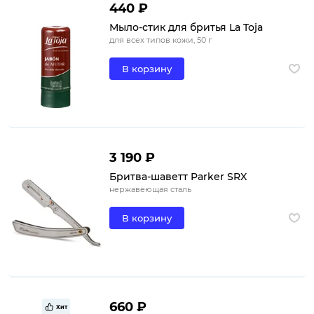
440 ₽
Мыло-стик для бритья La Toja
для всех типов кожи, 50 г
В корзину
3 190 ₽
Бритва-шаветт Parker SRX
нержавеющая сталь
В корзину
660 ₽
Хит