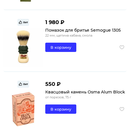
1 980 ₽
Хит
Помазок для бритья Semogue 1305
22 мм, щетина кабана, смола
В корзину
550 ₽
Хит
Квасцовый камень Osma Alum Block
от порезов, 75 г
В корзину