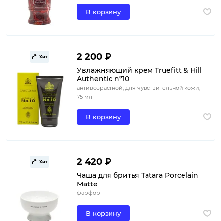
В корзину
2 200 ₽
Хит
Увлажняющий крем Truefitt & Hill
Authentic nº10
антивозрастной, для чувствительной кожи,
75 мл
В корзину
2 420 ₽
Хит
Чаша для бритья Tatara Porcelain
Matte
фарфор
В корзину