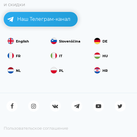
и скидки
Наш Телеграм-канал
English
Slovenščina
DE
FR
IT
HU
NL
PL
HR
Пользовательское соглашение