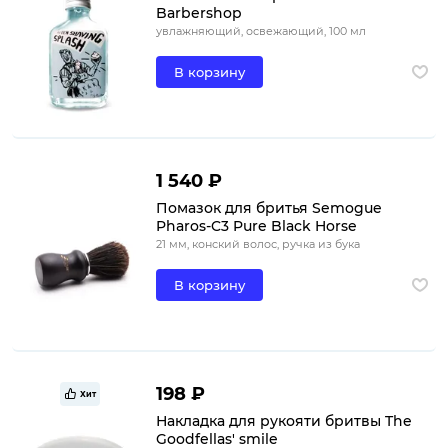
Barbershop
увлажняющий, освежающий, 100 мл
В корзину
1 540 ₽
Помазок для бритья Semogue
Pharos-C3 Pure Black Horse
21 мм, конский волос, ручка из бука
В корзину
198 ₽
Хит
Накладка для рукояти бритвы The
Goodfellas' smile