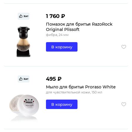
1 760 ₽
Хит
Помазок для бритья RazoRock
Original Plissoft
фибра, 24 мм
В корзину
495 ₽
Хит
Мыло для бритья Proraso White
для чувствительной кожи, 150 мл
В корзину