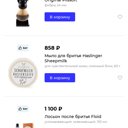
Original Plissoft
фибра, 24 мм
В корзину
858 ₽
Хит
Мыло для бритья Haslinger
Sheepmilk
для чувствительной кожи, сменный блок, 60 г
В корзину
1 100 ₽
Хит
Лосьон после бритья Floid
успокаивающий, освежающий, 150 мл