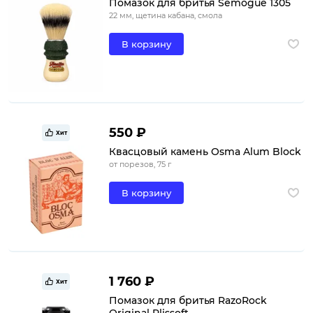
Помазок для бритья Semogue 1305
22 мм, щетина кабана, смола
В корзину
550 ₽
Хит
Квасцовый камень Osma Alum Block
от порезов, 75 г
В корзину
1 760 ₽
Хит
Помазок для бритья RazoRock