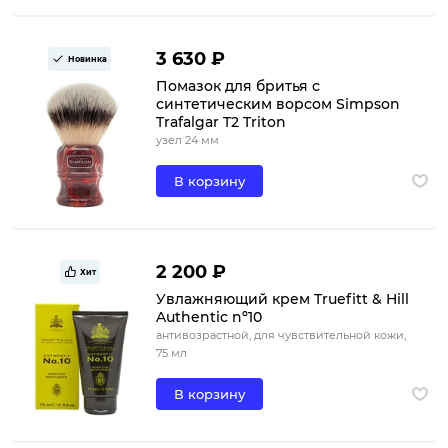
3 630 ₽
Новинка
Помазок для бритья с
синтетическим ворсом Simpson
Trafalgar T2 Triton
узел 24 мм
В корзину
2 200 ₽
Хит
Увлажняющий крем Truefitt & Hill
Authentic nº10
антивозрастной, для чувствительной кожи,
75 мл
В корзину