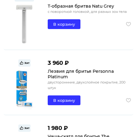
Т-образная бритва Natu Grey
с поворотной головкой, для разных зон тела
В корзину
3 960 ₽
Хит
Лезвия для бритья Personna
Platinum
двустороннние, двухслойное покрытие, 200
штук
В корзину
1 980 ₽
Хит
Чаша-скатл для бритья The