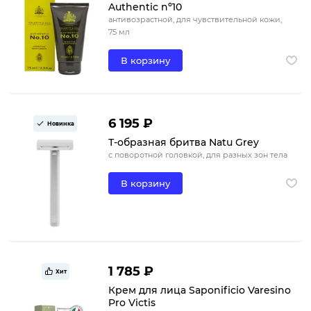
Authentic nº10
антивозрастной, для чувствительной кожи,
75 мл
В корзину
6 195 ₽
Новинка
Т-образная бритва Natu Grey
с поворотной головкой, для разных зон тела
В корзину
1 785 ₽
Хит
Крем для лица Saponificio Varesino
Pro Victis