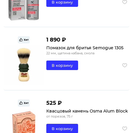
В корзину
1 890 ₽
Хит
Помазок для бритья Semogue 1305
22 мм, щетина кабана, смола
В корзину
525 ₽
Хит
Квасцовый камень Osma Alum Block
от порезов, 75 г
В корзину