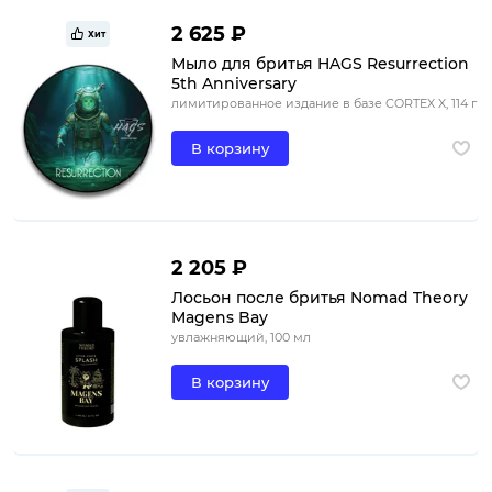
2 625 ₽
Хит
Мыло для бритья HAGS Resurrection
5th Anniversary
лимитированное издание в базе CORTEX X, 114 г
В корзину
2 205 ₽
Лосьон после бритья Nomad Theory
Magens Bay
увлажняющий, 100 мл
В корзину