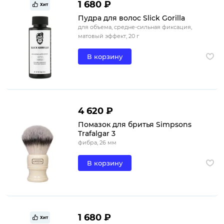
1 680 ₽
Хит
Пудра для волос Slick Gorilla
для объема, средне-сильная фиксация,
матовый эффект, 20 г
В корзину
4 620 ₽
Помазок для бритья Simpsons
Trafalgar 3
фибра, 26 мм
В корзину
1 680 ₽
Хит