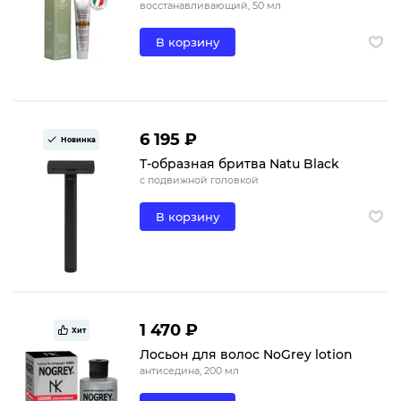
восстанавливающий, 50 мл
В корзину
6 195 ₽
Новинка
Т-образная бритва Natu Black
с подвижной головкой
В корзину
1 470 ₽
Хит
Лосьон для волос NoGrey lotion
антиседина, 200 мл