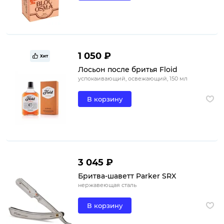
1 050 ₽
Хит
Лосьон после бритья Floid
успокаивающий, освежающий, 150 мл
В корзину
3 045 ₽
Бритва-шаветт Parker SRX
нержавеющая сталь
В корзину