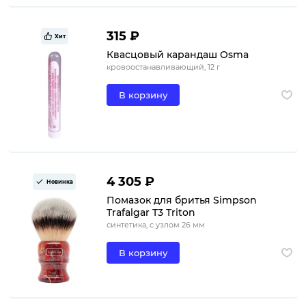
315 ₽
Хит
Квасцовый карандаш Osma
кровоостанавливающий, 12 г
В корзину
4 305 ₽
Новинка
Помазок для бритья Simpson
Trafalgar T3 Triton
синтетика, с узлом 26 мм
В корзину