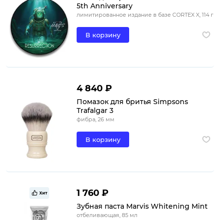
5th Anniversary
лимитированное издание в базе CORTEX X, 114 г
В корзину
4 840 ₽
Помазок для бритья Simpsons
Trafalgar 3
фибра, 26 мм
В корзину
1 760 ₽
Хит
Зубная паста Marvis Whitening Mint
отбеливающая, 85 мл