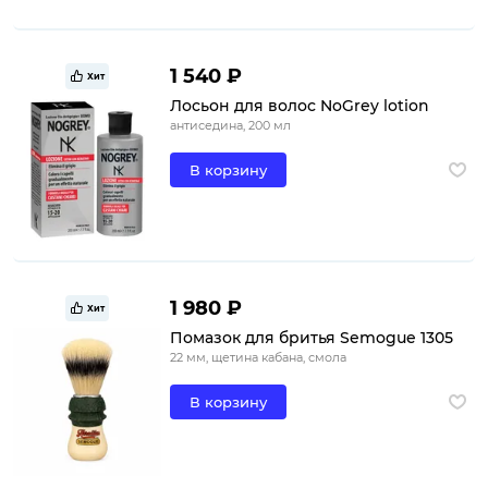
1 540 ₽
Хит
Лосьон для волос NoGrey lotion
антиседина, 200 мл
В корзину
1 980 ₽
Хит
Помазок для бритья Semogue 1305
22 мм, щетина кабана, смола
В корзину