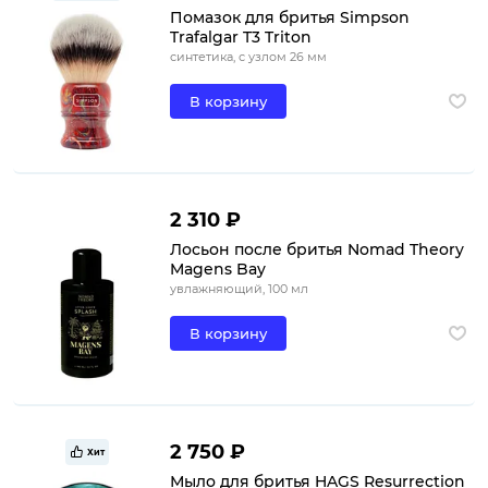
Помазок для бритья Simpson
Trafalgar T3 Triton
синтетика, с узлом 26 мм
В корзину
2 310 ₽
Лосьон после бритья Nomad Theory
Magens Bay
увлажняющий, 100 мл
В корзину
2 750 ₽
Хит
Мыло для бритья HAGS Resurrection