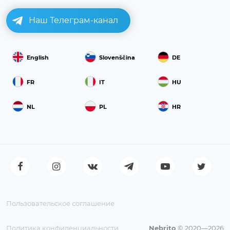
Наш Телеграм-канал
English
Slovenščina
DE
FR
IT
HU
NL
PL
HR
Пользовательское соглашение
Политика конфиденциальности
Nebrito
© 2020—2026