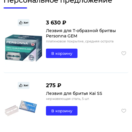
Персональное предложение
3 630 ₽
Хит
Лезвия для Т-образной бритвы
Personna GEM
платиновое покрытие, средняя острота
В корзину
275 ₽
Хит
Лезвия для бритья Kai SS
нержавеющая сталь, 5 шт.
В корзину