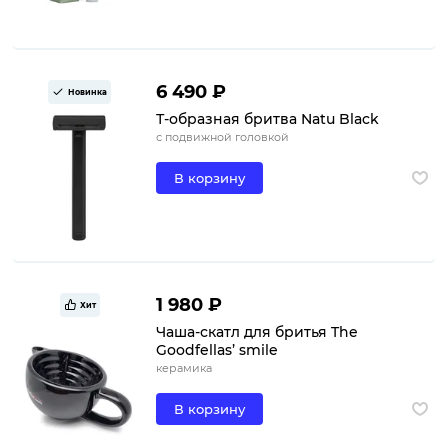
6 490 ₽
Новинка
Т-образная бритва Natu Black
с подвижной головкой
В корзину
1 980 ₽
Хит
Чаша-скатл для бритья The
Goodfellas’ smile
керамика
В корзину