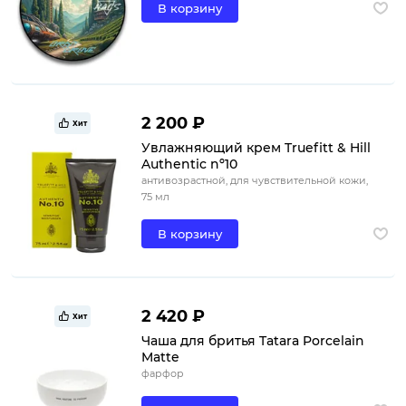
В корзину
2 200 ₽
Хит
Увлажняющий крем Truefitt & Hill
Authentic nº10
антивозрастной, для чувствительной кожи,
75 мл
В корзину
2 420 ₽
Хит
Чаша для бритья Tatara Porcelain
Matte
фарфор