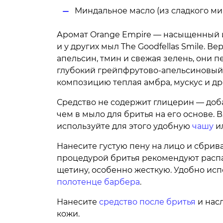
Миндальное масло (из сладкого ми
Аромат Orange Empire — насыщенный и
и у других мыл The Goodfellas Smile. В
апельсин, тмин и свежая зелень, они п
глубокий грейпфрутово-апельсиновый
композицию теплая амбра, мускус и д
Средство не содержит глицерин — доб
чем в мыло для бритья на его основе.
используйте для этого удобную
чашу
и
Нанесите густую пену на лицо и сбрив
процедурой бритья рекомендуют распа
щетину, особенно жесткую. Удобно исп
полотенце барбера
.
Нанесите
средство после бритья
и нас
кожи.