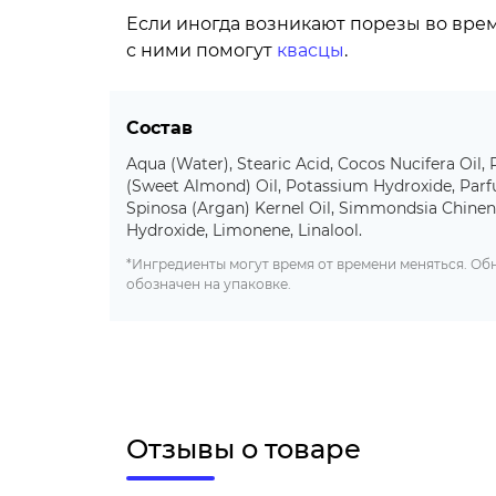
Если иногда возникают порезы во врем
с ними помогут
квасцы
.
Состав
Aqua (Water), Stearic Acid, Cocos Nucifera Oil
(Sweet Almond) Oil, Potassium Hydroxide, Parf
Spinosa (Argan) Kernel Oil, Simmondsia Chinens
Hydroxide, Limonene, Linalool.
*Ингредиенты могут время от времени меняться. О
обозначен на упаковке.
Отзывы о товаре