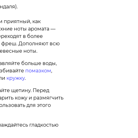
ндаля).
 приятный, как
ерхние ноты аромата —
ереходят в более
 фреш. Дополняют всю
ревесные ноты.
авляйте больше воды,
 Взбивайте
помазком
,
ли
кружку
.
айте щетину. Перед
рить кожу и размягчить
ользовать для этого
лаждайтесь гладкостью