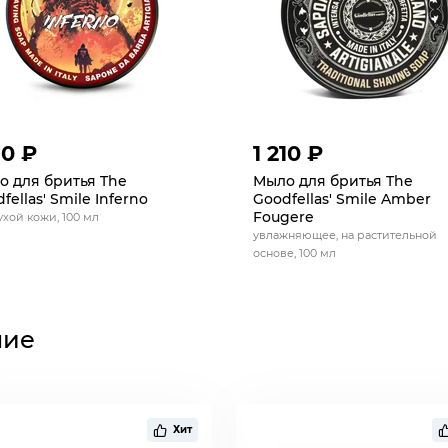
10 ₽
1 210 ₽
о для бритья The
Мыло для бритья The
fellas' Smile Inferno
Goodfellas' Smile Amber
Fougere
ухой кожи, 100 мл
увлажняющее, на растительной
основе, 100 мл
ние
Хит