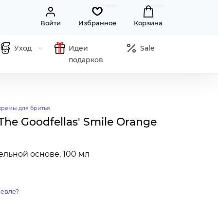
Войти
Избранное
Корзина
Уход
Идеи
Sale
подарков
кремы для бритья
he Goodfellas' Smile Orange
льной основе, 100 мл
евле?