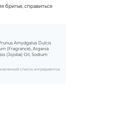
я бритья, справиться
, Prunus Amydgalus Dulcis
um (Fragrance), Argania
is (Jojoba) Oil, Sodium
бновленный список ингредиентов