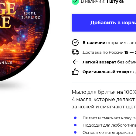
В наличии:
1 штука
Добавить в корз
В наличии
отправим зав
Доставка по России
15 — 
Легкий возврат
без объя
Оригинальный товар
с д
Мыло для бритья на 100%
4 масла, которые делают
за кожей и смягчают ще
Питает и смягчает кожу,
Подходит для любого тип
Основные ноты аромата - 