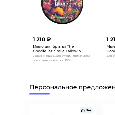
1 210 ₽
1 2
Мыло для бритья The
Мыл
Goodfellas' Smile Tallow N.1.
Good
увлажняющее, для сухой, нормальной
для с
и воспаленной кожи, 100 мл
Персональное предложе
Хит