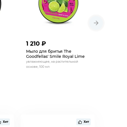
1 210 ₽
1 210 ₽
Мыло для бритья The
Мыло для
Goodfellas' Smile Royal Lime
Goodfella
увлажняющее, на растительной
увлажняюще
основе, 100 мл
основе, 100
Хит
Хит