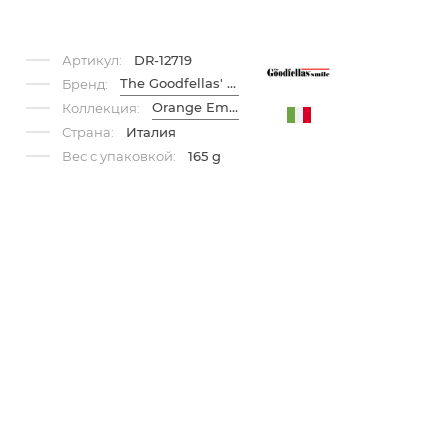
Артикул:
DR-12719
The Goodfellas' Smile
Бренд:
Orange Empire
Коллекция:
Страна:
Италия
Вес с упаковкой:
165 g