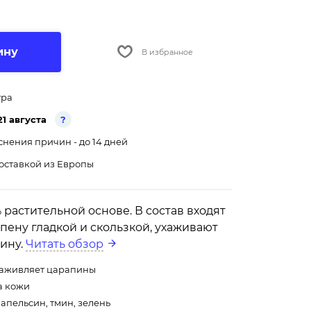
ину
В избранное
тра
21 августа
?
снения причин - до 14 дней
оставкой из Европы
 растительной основе. В состав входят
 пену гладкой и скользкой, ухаживают
тину.
Читать обзор
 заживляет царапины
а кожи
апельсин, тмин, зелень