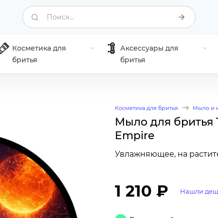
Поиск...
Косметика для
Аксессуары для
бритья
бритья
Косметика для бритья
Мыло и 
Мыло для бритья T
Empire
Увлажняющее, на растите
1 210 ₽
Нашли деш