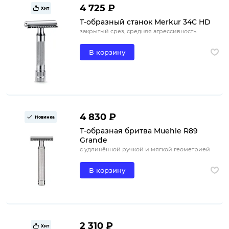
4 725 ₽
Хит
Т-образный станок Merkur 34C HD
закрытый срез, средняя агрессивность
В корзину
4 830 ₽
Новинка
Т-образная бритва Muehle R89
Grande
с удлинённой ручкой и мягкой геометрией
В корзину
2 310 ₽
Хит