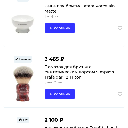
Чаша для бритья Tatara Porcelain
Matte
фарфор
В корзину
3 465 ₽
Новинка
Помазок для бритья с
синтетическим ворсом Simpson
Trafalgar T2 Triton
узел 24 мм
В корзину
2 100 ₽
Хит
Увлажняющий крем Truefitt & Hill