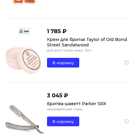
1 785 ₽
Хит
Крем для бритья Taylor of Old Bond
Street Sandalwood
для всех типов кожи, 150 г
В корзину
3 045 ₽
Бритва-шаветт Parker SRX
нержавеющая сталь
В корзину