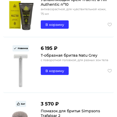
Authentic nº10
антивозрастной, для чувствительной кожи,
75 мл
В корзину
6 195 ₽
Новинка
Т-образная бритва Natu Grey
с поворотной головкой, для разных зон тела
В корзину
3 570 ₽
Хит
Помазок для бритья Simpsons
Trafalgar 2