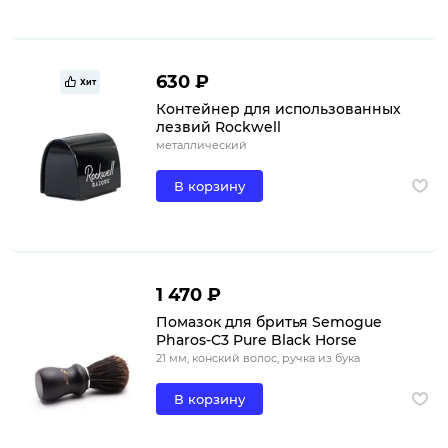
630 ₽
Хит
Контейнер для использованных
лезвий Rockwell
металлический
В корзину
1 470 ₽
Помазок для бритья Semogue
Pharos-C3 Pure Black Horse
21 мм, конский волос, ручка из бука
В корзину