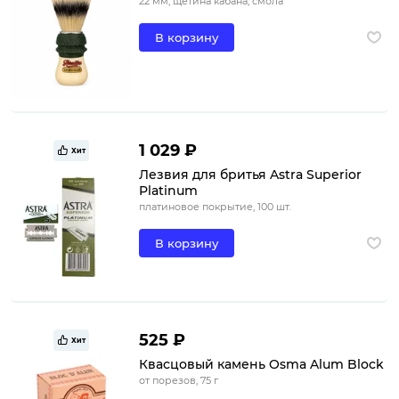
22 мм, щетина кабана, смола
В корзину
1 029 ₽
Хит
Лезвия для бритья Astra Superior
Platinum
платиновое покрытие, 100 шт.
В корзину
525 ₽
Хит
Квасцовый камень Osma Alum Block
от порезов, 75 г