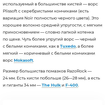
используемый в большинстве кистей — ворс
Plissoft с серебристыми кончиками (есть
вариация Noir полностью черного цвета). Это
хорошее волокно средней упругости, с мягким
прикосновением — словно лапкой котенка
по щеке. Чуть более упругий ворс — черный
с белыми кончиками, как в
Tuxedo
, а более
мягкий — коричневый с белыми кончиками
ворс
Mokasoft
.
Размер большиства помазков RazoRock —
24 мм. Есть кисти побольше (26—28 мм), а есть
и гиганты 34 мм —
The Hulk
и
F-400
.