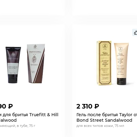
90 ₽
2 310 ₽
 для бритья Truefitt & Hill
Гель после бритья Taylor o
dalwood
Bond Street Sandalwood
няющий, в тубе, 75 г
для всех типов кожи, 75 мл