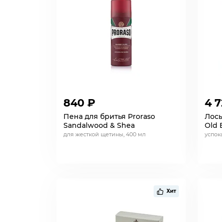
840 ₽
4 7
Пена для бритья Proraso
Лось
Sandalwood & Shea
Old 
для жесткой щетины, 400 мл
успок
Хит