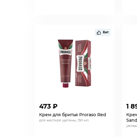
Хит
473 ₽
1 8
Крем для бритья Proraso Red
Крем
San
для жесткой щетины, 150 мл
увлаж