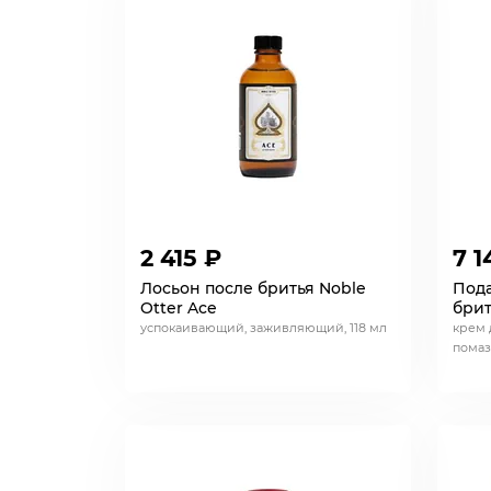
2 415 ₽
7 1
Лосьон после бритья Noble
Под
Otter Ace
брит
успокаивающий, заживляющий, 118 мл
крем 
помаз