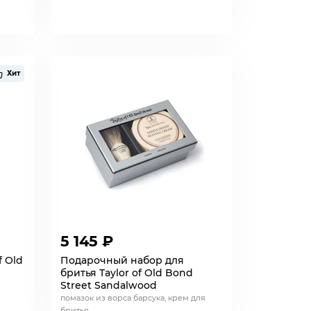
Хит
5 145 ₽
f Old
Подарочный набор для
бритья Taylor of Old Bond
Street Sandalwood
помазок из ворса барсука, крем для
бритья