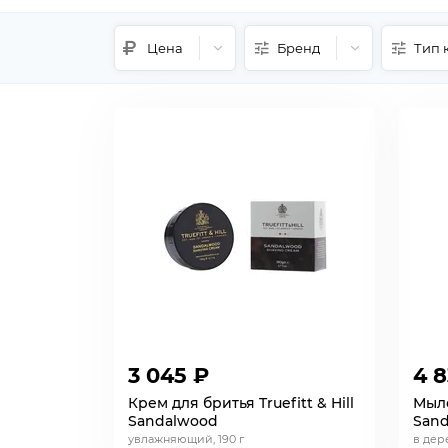
Цена
Бренд
Тип 
3 045 ₽
4 
Крем для бритья Truefitt & Hill
Мыло
Sandalwood
San
увлажняющий, 190 г
в дер