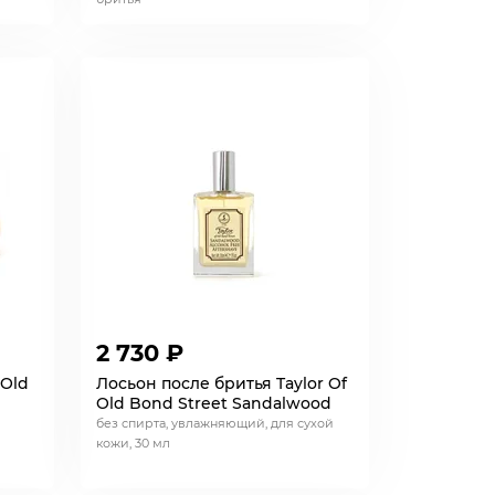
2 730 ₽
 Old
Лосьон после бритья Taylor Of
Old Bond Street Sandalwood
без спирта, увлажняющий, для сухой
кожи, 30 мл