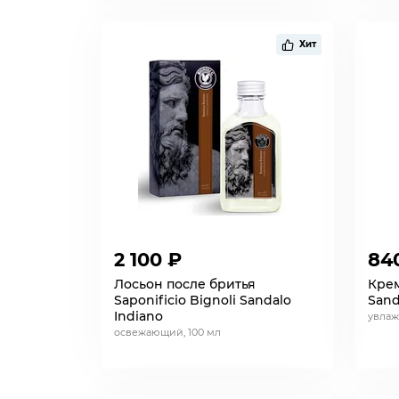
Хит
2 100 ₽
84
Лосьон после бритья
Крем
Saponificio Bignoli Sandalo
San
Indiano
увлаж
освежающий, 100 мл