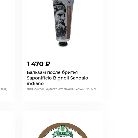
1 470 ₽
Бальзам после бритья
Saponificio Bignoli Sandalo
indiano
тья,
для сухой, чувствительной кожи, 75 мл