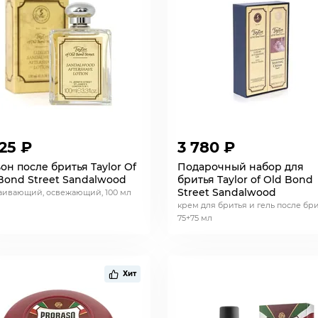
25 ₽
3 780 ₽
он после бритья Taylor Of
Подарочный набор для
Bond Street Sandalwood
бритья Taylor of Old Bond
Street Sandalwood
аивающий, освежающий, 100 мл
крем для бритья и гель после бри
75+75 мл
Хит