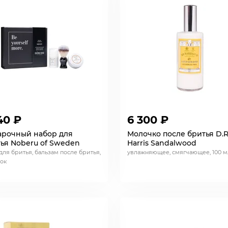
40 ₽
6 300 ₽
арочный набор для
Молочко после бритья D.R
ья Noberu of Sweden
Harris Sandalwood
для бритья, бальзам после бритья,
увлажняющее, смягчающее, 100 м
ок