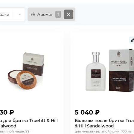
кожи
Аромат
1
830 ₽
5 040 ₽
 для бритья Truefitt & Hill
Бальзам после бритья True
dalwood
& Hill Sandalwood
евянной чаше, 99 г
для чувствительной кожи, 100 мл