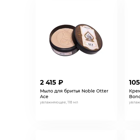
2 415 ₽
105
Мыло для бритья Noble Otter
Крем
Ace
Bond
увлажняющее, 118 мл
увлаж