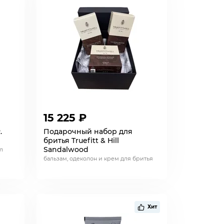
15 225 ₽
.
Подарочный набор для
бритья Truefitt & Hill
Sandalwood
л
бальзам, одеколон и крем для бритья
Хит